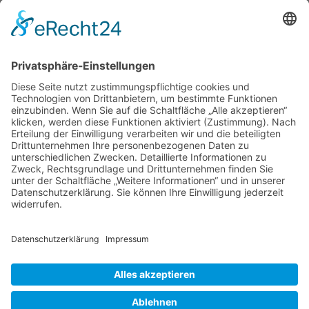
Home
Kontakt
Impressum
Datenschutzerklärung
Home
Kontakt
Impressum
Datenschutzerklärung
Kontakt
Adresse:
KieseMusic Studio, Im Bärnwinkel 7, 91217 Hersbruck
Mobil | WhatsApp:
0176 / 55699584
E-Mail